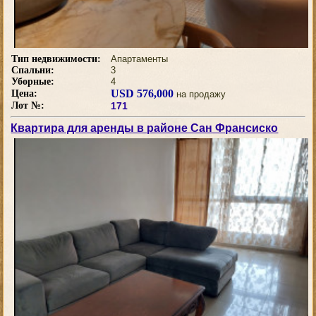
Тип недвижимости:
Апартаменты
Спальни:
3
Уборные:
4
USD 576,000
Цена:
на продажу
Лот №:
171
Квартира для аренды в районе Сан Франсиско