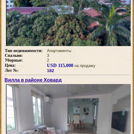
Тип недвижимости:
Апартаменты
Спальни:
3
Уборные:
2
USD 115,000
Цена:
на продажу
Лот №:
182
Вилла в районе Ховард