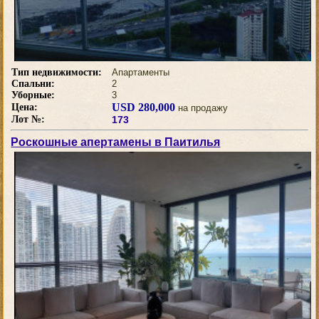
Тип недвижимости:
Апартаменты
Спальни:
2
Уборные:
3
USD 280,000
Цена:
на продажу
Лот №:
173
Роскошные апертамены в Паитилья