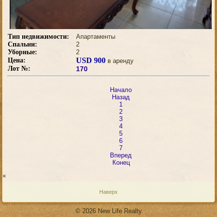
Тип недвижимости:
Апартаменты
Спальни:
2
Уборные:
2
USD 900
Цена:
в аренду
Лот №:
170
Начало
Назад
1
2
3
4
5
6
7
Вперед
Конец
×
Наверх
© 2026 New Life Realty