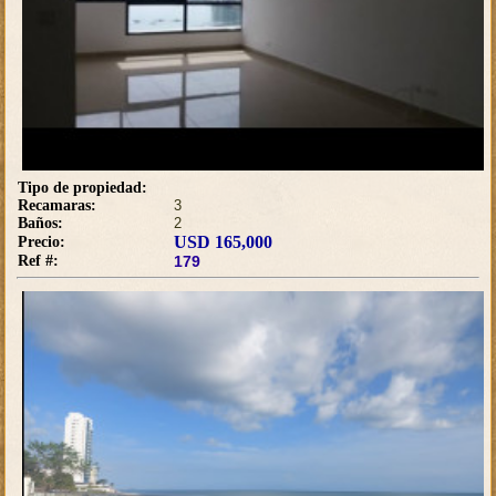
Tipo de propiedad:
Recamaras:
3
Baños:
2
USD 165,000
Precio:
Ref #:
179