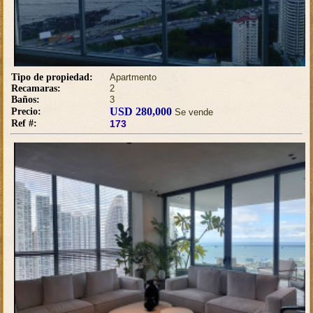
Tipo de propiedad:
Apartmento
Recamaras:
2
Baños:
3
USD 280,000
Precio:
Se vende
Ref #:
173