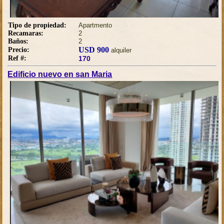
Tipo de propiedad:
Apartmento
Recamaras:
2
Baños:
2
USD 900
Precio:
alquiler
Ref #:
170
Edificio nuevo en san Maria