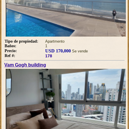
Tipo de propiedad:
Apartmento
Baños:
1
USD 170,000
Precio:
Se vende
Ref #:
178
Vam Gogh building