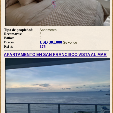
Tipo de propiedad:
Apartmento
Recamaras:
3
Baños:
2
USD 301,000
Precio:
Se vende
Ref #:
175
APARTAMENTO EN SAN FRANCISCO VISTA AL MAR