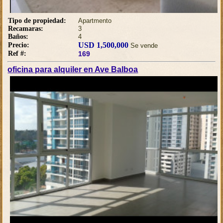
Tipo de propiedad:
Apartmento
Recamaras:
3
Baños:
4
USD 1,500,000
Precio:
Se vende
Ref #:
169
oficina para alquiler en Ave Balboa