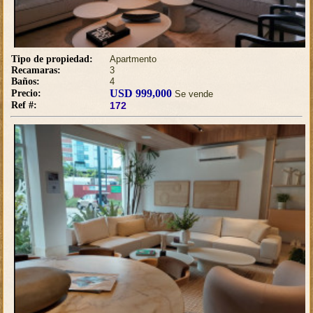
Tipo de propiedad:
Apartmento
Recamaras:
3
Baños:
4
USD 999,000
Precio:
Se vende
Ref #:
172